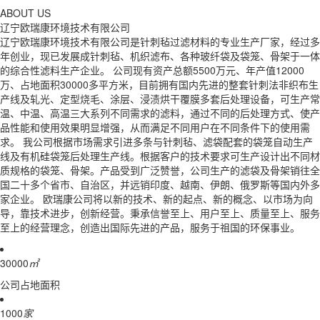
ABOUT US
辽宁欧瑞康环境技术有限公司
辽宁欧瑞康环境技术有限公司是针刺毡过滤材料的专业生产厂家，经过多
年创业，现已发展成针刺毡、机织滤布、各种玻纤袋及袋笼、骨架于一体
的综合性滤料生产企业。 公司现有资产总额5500万元、年产值12000
万、占地面积30000多平方米，目前拥有国内先进的整套针刺法非织布生
产线及轧光、定型烧毛、涂层、浸渍烘干覆膜多套后处理设备，可生产常
温、中温、高温三大系列不同需求的滤料，通过不同的后处理方式、使产
品性能和使用效果明显增强，从而满足不同用户在不同条件下的使用需
求。 我公司根据市场需求引进多条与针刺毡、滤袋配套的袋笼自动生产
线及有机硅袋笼后处理生产线。根据客户的技术要求可生产设计出不同材
质规格的袋笼、骨架。产品受到广泛赞誉，公司生产的滤袋及骨架销往全
国二十多个省市、自治区，并远销印度、越南、伊朗、俄罗斯等国内外多
家企业。 欧瑞康公司将以新的技术、新的起点、新的概念、以市场为向
导，靠技术进步，创新经营。秉承信誉至上、用户至上、质量至上、服务
至上的经营理念，创造出国际先进的产品，服务于祖国的环保事业。
30000
㎡
公司占地面积
1000
家