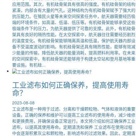
应用范围。其次，有机硅骨架具有很高的强度。有机硅骨架的结构
紧凑，内部含有大量的气孔。这种结构为有机硅骨架赋予了强大的
抗压能力。在殖民火星等未来空间探索任务中，航天器需要经历极
端的环境条件，如高温、低温、低压等。有机硅骨架能够承受这些
极端条件下的压力，为航天器提供了可靠的支撑。此外，有机硅骨
架具有良好的隔热性能。在太空探索中，航天器往往需要经历剧烈
的温度变化。有机硅骨架能够隔离高温和低温，保护航天器内部设
备不受温度波动的影响。有机硅骨架还具有隔热性能，能够有效减
少能量的传输，降低航天器的能量消耗，提高燃料利用率。在未来
的空间探索中，有机硅骨架还能够用于构建太空站和登月基地等重
要设施。有机硅...
工业滤布如何正确保养，提高使用寿
命？
2023-08-08
工业滤布是一种用于过滤、分离和干燥颗粒物、气体和液体的重要
设备。正确的保养和维护可以提高工业滤布的使用寿命，减少维修
和更换费用，并确保设备正常运行。本文将介绍如何正确保养工业
滤布，以提高其使用寿命。定期清洗和保养 工业滤布在使用过程
中会逐渐积累灰尘和颗粒物，影响滤布的过滤效果。因此，定期清